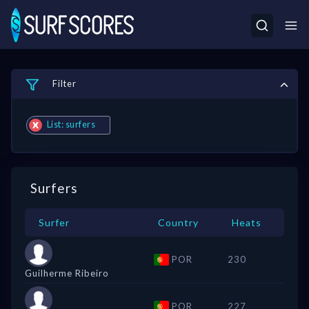
Filter
List: surfers
Surfers
Surfer
Country
Heats
POR
230
Guilherme Ribeiro
POR
227