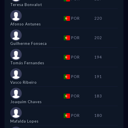
Teresa Bonvalot
POR
220
Afonso Antunes
POR
202
Guilherme Fonseca
POR
194
Tomás Fernandes
POR
191
Vasco Ribeiro
POR
183
Joaquim Chaves
POR
180
Mafalda Lopes